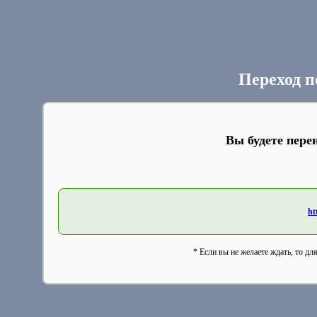
Переход п
Вы будете пере
ht
* Если вы не желаете ждать, то дл