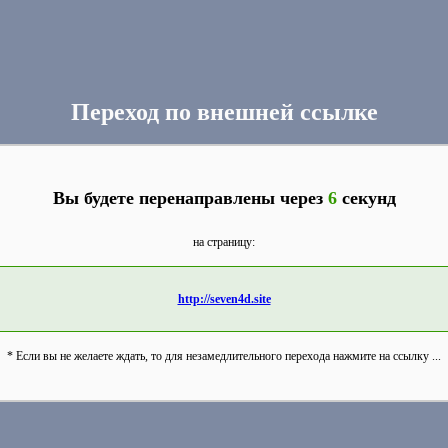
Переход по внешней ссылке
Вы будете перенаправлены через
6
секунд
на страницу:
http://seven4d.site
* Если вы не желаете ждать, то для незамедлительного перехода нажмите на ссылку ...