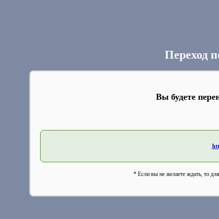
Переход п
Вы будете пере
ht
* Если вы не желаете ждать, то дл