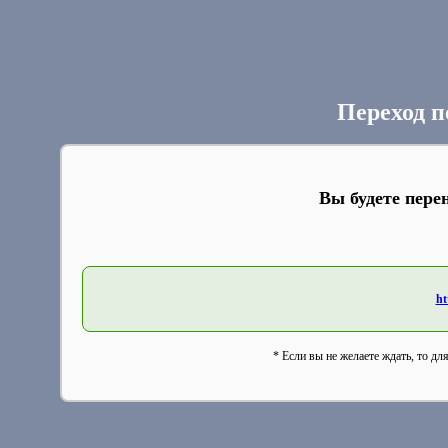
Переход п
Вы будете пере
ht
* Если вы не желаете ждать, то дл