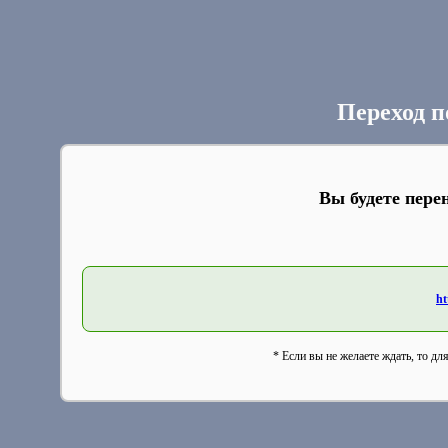
Переход п
Вы будете пере
ht
* Если вы не желаете ждать, то дл