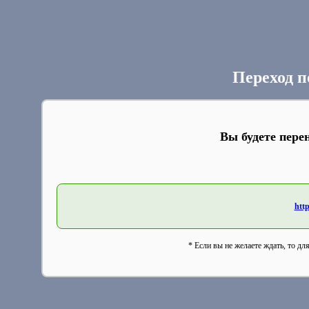
Переход п
Вы будете пере
http
* Если вы не желаете ждать, то дл