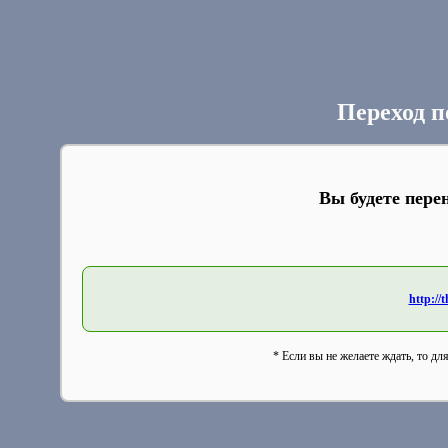
Переход п
Вы будете пере
http://
* Если вы не желаете ждать, то дл