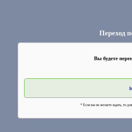
Переход п
Вы будете пере
h
* Если вы не желаете ждать, то дл