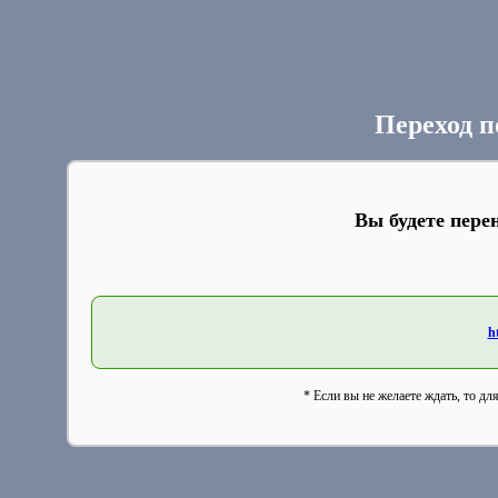
Переход п
Вы будете пере
h
* Если вы не желаете ждать, то дл