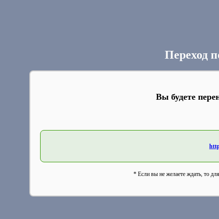
Переход п
Вы будете пере
http
* Если вы не желаете ждать, то дл