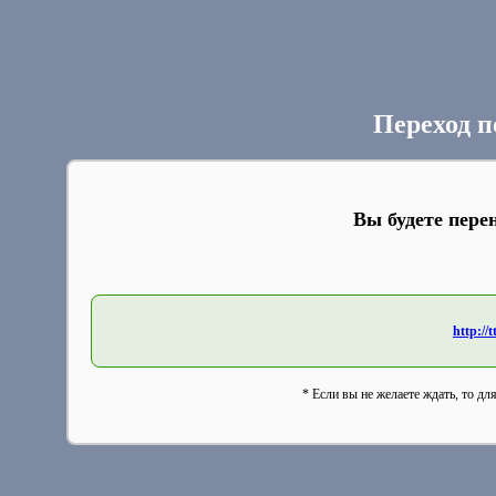
Переход п
Вы будете пере
http://
* Если вы не желаете ждать, то дл