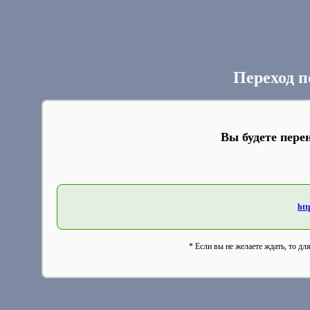
Переход п
Вы будете пере
htt
* Если вы не желаете ждать, то дл