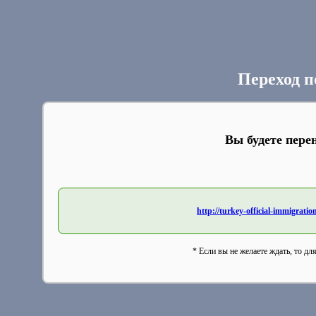
Переход п
Вы будете пере
http://turkey-official-immigratio
* Если вы не желаете ждать, то дл