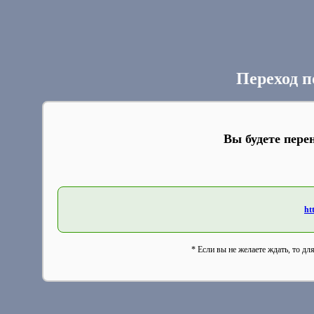
Переход п
Вы будете пере
ht
* Если вы не желаете ждать, то дл