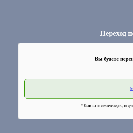
Переход п
Вы будете пере
h
* Если вы не желаете ждать, то дл