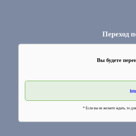
Переход п
Вы будете пере
http
* Если вы не желаете ждать, то дл