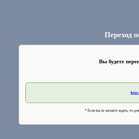
Переход п
Вы будете пере
http
* Если вы не желаете ждать, то дл