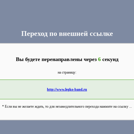
Переход по внешней ссылке
Вы будете перенаправлены через
6
секунд
на страницу:
http://www.legko-band.ru
* Если вы не желаете ждать, то для незамедлительного перехода нажмите на ссылку ...