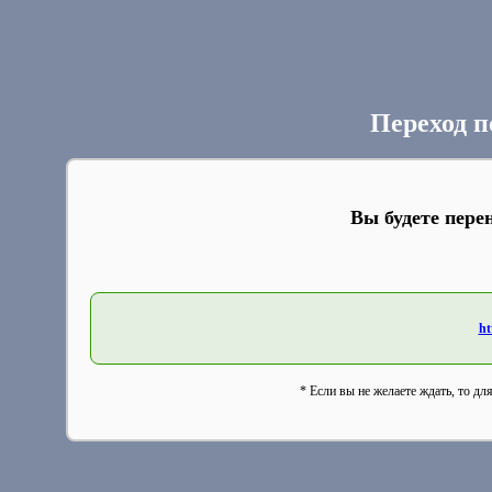
Переход п
Вы будете пере
ht
* Если вы не желаете ждать, то дл