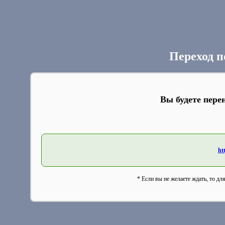
Переход п
Вы будете пере
ht
* Если вы не желаете ждать, то дл