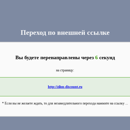
Переход по внешней ссылке
Вы будете перенаправлены через
6
секунд
на страницу:
http://zilon-discount.ru
* Если вы не желаете ждать, то для незамедлительного перехода нажмите на ссылку ...