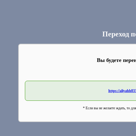
Переход п
Вы будете пере
https://aliyahh8
* Если вы не желаете ждать, то дл