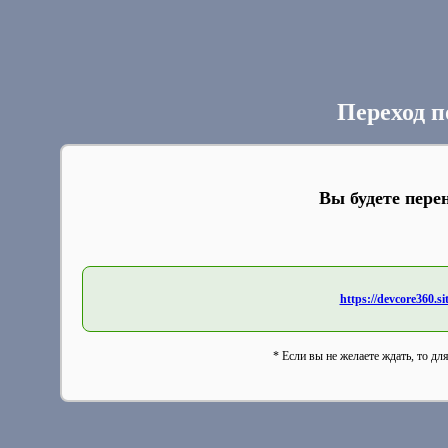
Переход п
Вы будете пере
https://devcore360.si
* Если вы не желаете ждать, то дл