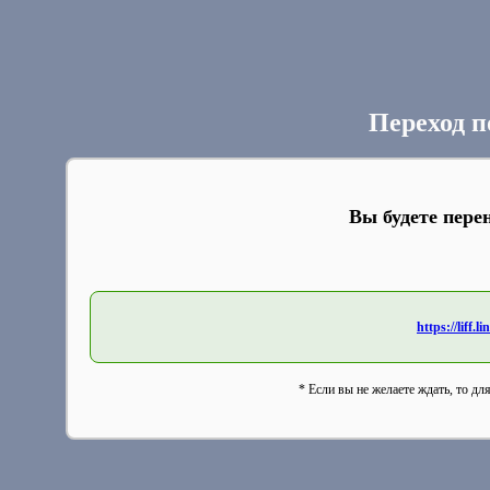
Переход п
Вы будете пере
https://liff
* Если вы не желаете ждать, то дл