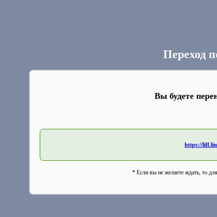
Переход п
Вы будете пере
https://liff
* Если вы не желаете ждать, то дл