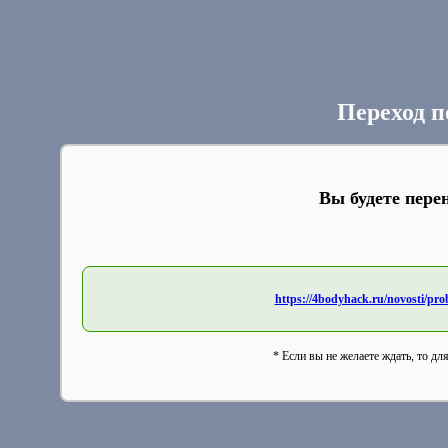
Переход п
Вы будете пере
https://4bodyhack.ru/novosti/pro
* Если вы не желаете ждать, то дл