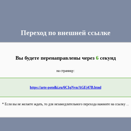
Переход по внешней ссылке
Вы будете перенаправлены через
6
секунд
на страницу:
https://arte-potolki.ru/6CIqNvn/AGEj47B.html
* Если вы не желаете ждать, то для незамедлительного перехода нажмите на ссылку ...