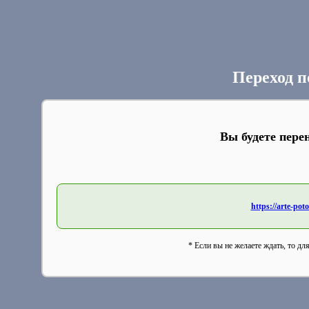
Переход п
Вы будете пере
https://arte-p
* Если вы не желаете ждать, то дл