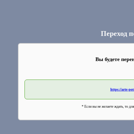
Переход п
Вы будете пере
https://arte-p
* Если вы не желаете ждать, то дл