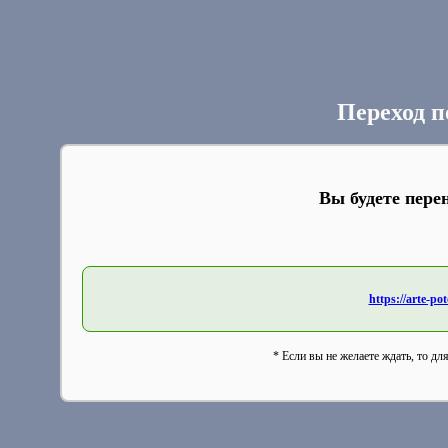
Переход п
Вы будете пере
https://arte-p
* Если вы не желаете ждать, то дл