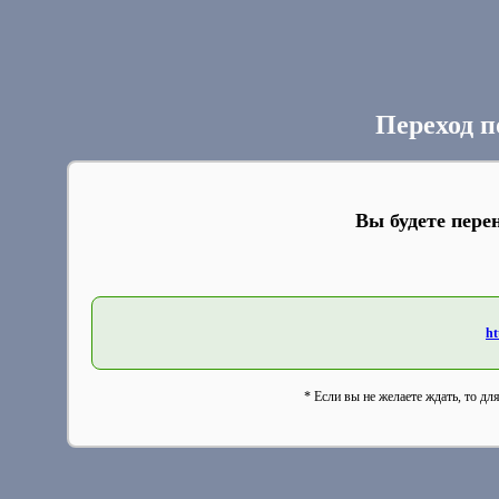
Переход п
Вы будете пере
ht
* Если вы не желаете ждать, то дл