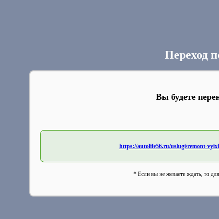
Переход п
Вы будете пере
https://autolife56.ru/uslugi/remont-vyi
* Если вы не желаете ждать, то дл