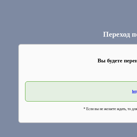
Переход п
Вы будете пере
htt
* Если вы не желаете ждать, то дл