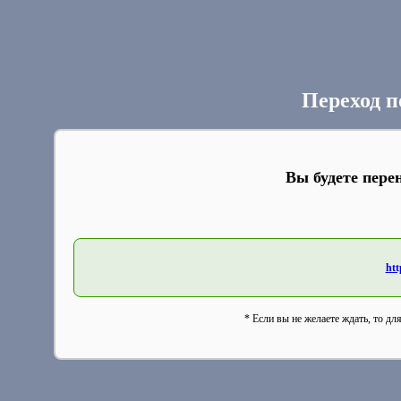
Переход п
Вы будете пере
htt
* Если вы не желаете ждать, то дл