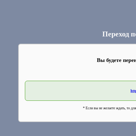
Переход п
Вы будете пере
htt
* Если вы не желаете ждать, то дл