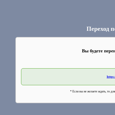
Переход п
Вы будете пере
https:
* Если вы не желаете ждать, то дл