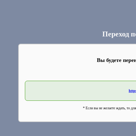
Переход п
Вы будете пере
http
* Если вы не желаете ждать, то дл