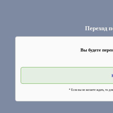
Переход п
Вы будете пере
h
* Если вы не желаете ждать, то дл