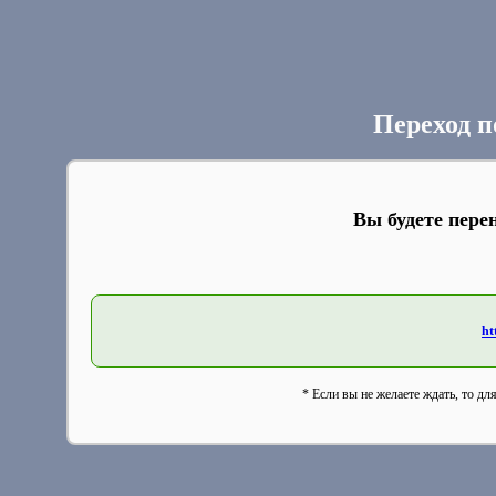
Переход п
Вы будете пере
ht
* Если вы не желаете ждать, то дл