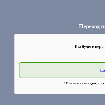
Переход п
Вы будете пере
http
* Если вы не желаете ждать, то дл