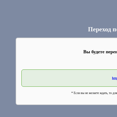
Переход п
Вы будете пере
htt
* Если вы не желаете ждать, то дл