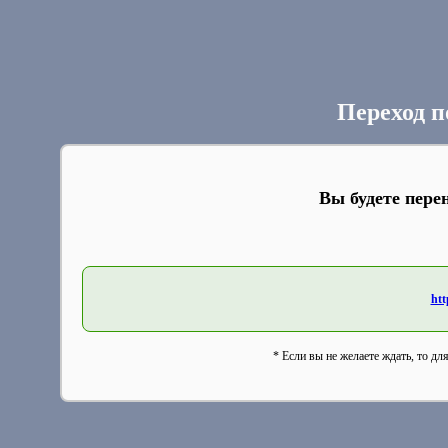
Переход п
Вы будете пере
htt
* Если вы не желаете ждать, то дл