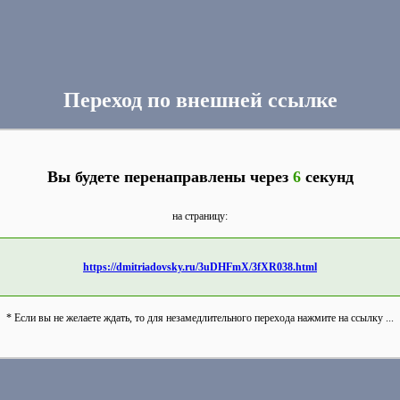
Переход по внешней ссылке
Вы будете перенаправлены через
6
секунд
на страницу:
https://dmitriadovsky.ru/3uDHFmX/3fXR038.html
* Если вы не желаете ждать, то для незамедлительного перехода нажмите на ссылку ...