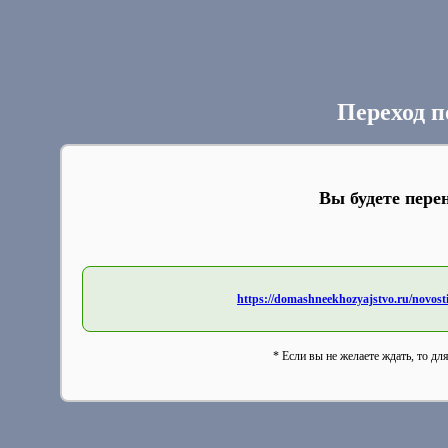
Переход п
Вы будете пере
https://domashneekhozyajstvo.ru/novosti/
* Если вы не желаете ждать, то дл