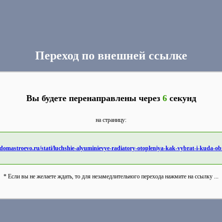
Переход по внешней ссылке
Вы будете перенаправлены через
6
секунд
на страницу:
/domastroevo.ru/stati/luchshie-alyuminievye-radiatory-otopleniya-kak-vybrat-i-kuda-ob
* Если вы не желаете ждать, то для незамедлительного перехода нажмите на ссылку ...