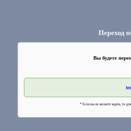
Переход п
Вы будете пере
htt
* Если вы не желаете ждать, то дл