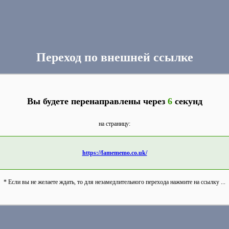
Переход по внешней ссылке
Вы будете перенаправлены через
6
секунд
на страницу:
https://famememo.co.uk/
* Если вы не желаете ждать, то для незамедлительного перехода нажмите на ссылку ...