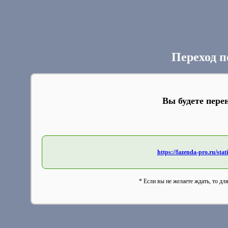
Переход п
Вы будете пере
https://fazenda-pro.ru/stat
* Если вы не желаете ждать, то дл