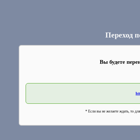
Переход п
Вы будете пере
ht
* Если вы не желаете ждать, то дл