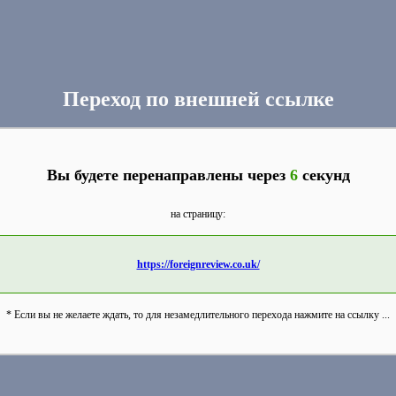
Переход по внешней ссылке
Вы будете перенаправлены через
6
секунд
на страницу:
https://foreignreview.co.uk/
* Если вы не желаете ждать, то для незамедлительного перехода нажмите на ссылку ...